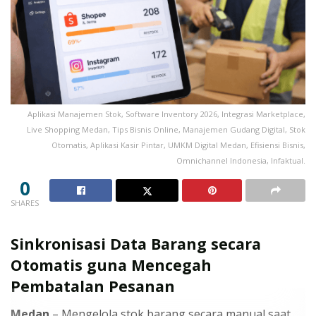
Aplikasi Manajemen Stok, Software Inventory 2026, Integrasi Marketplace,
Live Shopping Medan, Tips Bisnis Online, Manajemen Gudang Digital, Stok
Otomatis, Aplikasi Kasir Pintar, UMKM Digital Medan, Efisiensi Bisnis,
Omnichannel Indonesia, Infaktual.
0
SHARES
Sinkronisasi Data Barang secara
Otomatis guna Mencegah
Pembatalan Pesanan
Medan
– Mengelola stok barang secara manual saat