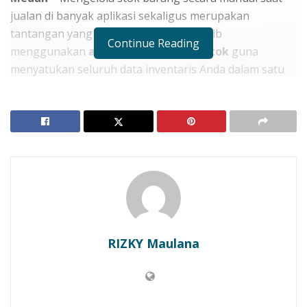
jualan di banyak aplikasi sekaligus merupakan
tantangan yang sangat berat. Anda wajib
Continue Reading
menggunakan
aplikasi manajemen stok
guna
menyatukan seluruh data inventaris Anda dalam satu
layar sekarang. Sistem ini mampu memotong jumlah
stok di semua toko daring Anda secara otomatis saat
terjadi transaksi. Selain itu, Anda bisa menghindari
risiko pesanan ganda pada barang yang hanya tersisa
satu lembar saja. Oleh karena itu, tingkat kepercayaan
pelanggan akan terjaga karena tidak ada lagi
pembatalan pesanan akibat stok kosong. Kesiapan
sistem digital yang rapi akan mempercepat proses
pertumbuhan bisnis Anda.
RIZKY Maulana
Langkah awal adalah mengintegrasikan akun toko
Anda dari berbagai platform ke dalam satu aplikasi
pusat. Perhatikanlah fitur pembaruan stok secara
real-