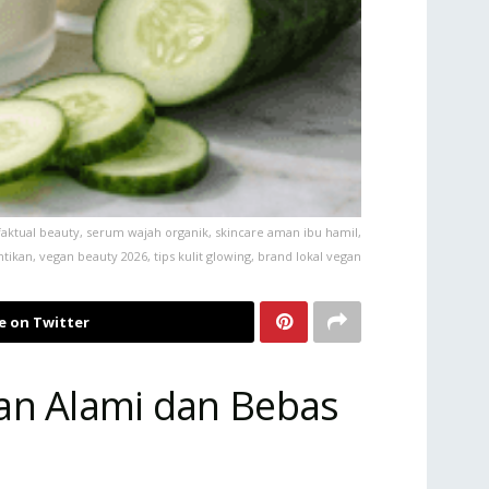
faktual beauty, serum wajah organik, skincare aman ibu hamil,
kan, vegan beauty 2026, tips kulit glowing, brand lokal vegan
e on Twitter
an Alami dan Bebas