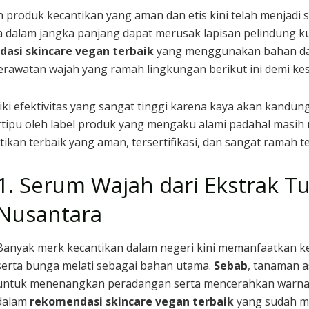
roduk kecantikan yang aman dan etis kini telah menjadi s
dalam jangka panjang dapat merusak lapisan pelindung kuli
asi skincare vegan terbaik
yang menggunakan bahan das
erawatan wajah yang ramah lingkungan berikut ini demi kes
ki efektivitas yang sangat tinggi karena kaya akan kandun
rtipu oleh label produk yang mengaku alami padahal masih
tikan terbaik yang aman, tersertifikasi, dan sangat ramah 
1. Serum Wajah dari Ekstrak 
Nusantara
Banyak merk kecantikan dalam negeri kini memanfaatkan kek
serta bunga melati sebagai bahan utama.
Sebab
, tanaman as
untuk menenangkan peradangan serta mencerahkan warna k
dalam
rekomendasi skincare vegan terbaik
yang sudah me