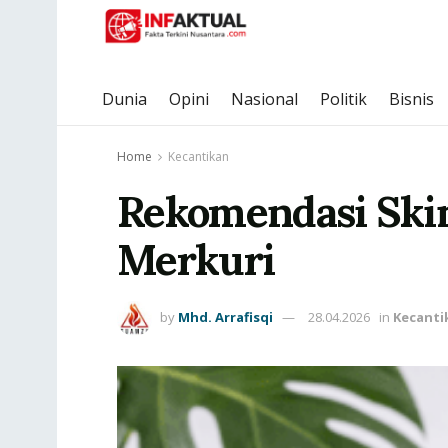
Dunia
Opini
Nasional
Politik
Bisnis
Home
Kecantikan
Rekomendasi Skin
Merkuri
by
Mhd. Arrafisqi
28.04.2026
in
Kecanti