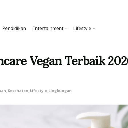
Pendidikan
Entertainment
Lifestyle
care Vegan Terbaik 2026
kan
,
Kesehatan
,
Lifestyle
,
Lingkungan