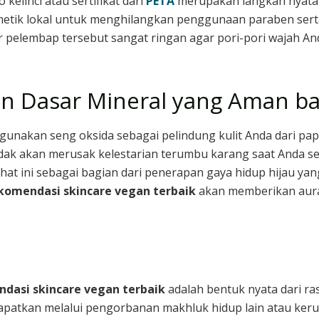
o kelinci atau sertifikat dari
PETA
merupakan langkah nyata 
tik lokal untuk menghilangkan penggunaan paraben serta 
r pelembap tersebut sangat ringan agar pori-pori wajah An
han Dasar Mineral yang Aman b
nakan seng oksida sebagai pelindung kulit Anda dari papar
tidak akan merusak kelestarian terumbu karang saat Anda s
hat ini sebagai bagian dari penerapan gaya hidup hijau ya
komendasi skincare vegan terbaik
akan memberikan aura 
dasi skincare vegan terbaik
adalah bentuk nyata dari ras
a dapatkan melalui pengorbanan makhluk hidup lain atau ker