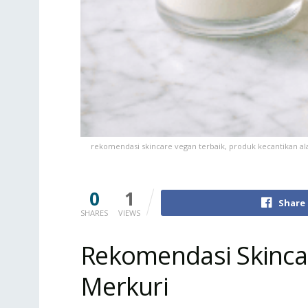
rekomendasi skincare vegan terbaik, produk kecantikan ala
0
1
Share
SHARES
VIEWS
Rekomendasi Skinca
Merkuri