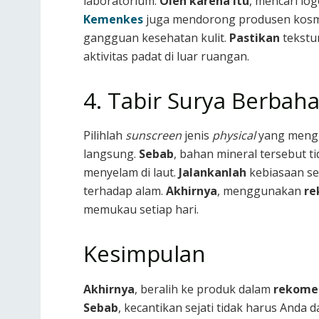
laboratorium.
Oleh karena itu
, mencari log
Kemenkes
juga mendorong produsen kosme
gangguan kesehatan kulit.
Pastikan
tekstu
aktivitas padat di luar ruangan.
4. Tabir Surya Berba
Pilihlah
sunscreen
jenis
physical
yang menggu
langsung.
Sebab
, bahan mineral tersebut 
menyelam di laut.
Jalankanlah
kebiasaan se
terhadap alam.
Akhirnya
, menggunakan
re
memukau setiap hari.
Kesimpulan
Akhirnya
, beralih ke produk dalam
rekomen
Sebab
, kecantikan sejati tidak harus And