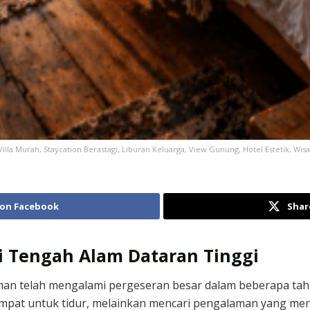
Villa Murah, Staycation Berastagi, Liburan Keluarga, View Gunung, Hotel Estetik, Wi
 on Facebook
Shar
i Tengah Alam Dataran Tinggi
man telah mengalami pergeseran besar dalam beberapa tah
empat untuk tidur, melainkan mencari pengalaman yang me