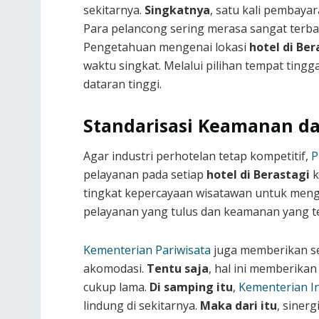
sekitarnya.
Singkatnya
, satu kali pembaya
Para pelancong sering merasa sangat terba
Pengetahuan mengenai lokasi
hotel di Ber
waktu singkat. Melalui pilihan tempat ting
dataran tinggi.
Standarisasi Keamanan d
Agar industri perhotelan tetap kompetitif,
P
pelayanan pada setiap
hotel di Berastagi
k
tingkat kepercayaan wisatawan untuk mengh
pelayanan yang tulus dan keamanan yang t
Kementerian Pariwisata
juga memberikan ser
akomodasi.
Tentu saja
, hal ini memberika
cukup lama.
Di samping itu
,
Kementerian In
lindung di sekitarnya.
Maka dari itu
, siner