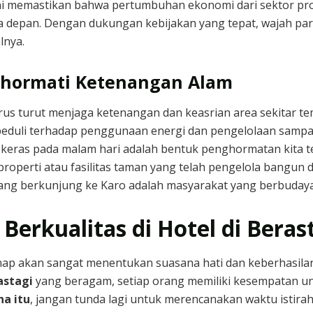
 ini memastikan bahwa pertumbuhan ekonomi dari sektor pr
sa depan. Dengan dukungan kebijakan yang tepat, wajah par
lnya.
ghormati Ketenangan Alam
arus turut menjaga ketenangan dan keasrian area sekitar te
ih peduli terhadap penggunaan energi dan pengelolaan samp
u keras pada malam hari adalah bentuk penghormatan kita t
properti atau fasilitas taman yang telah pengelola bangun 
yang berkunjung ke Karo adalah masyarakat yang berbudaya 
 Berkualitas di Hotel di Beras
nap akan sangat menentukan suasana hati dan keberhasilan 
astagi
yang beragam, setiap orang memiliki kesempatan 
na itu
, jangan tunda lagi untuk merencanakan waktu istira