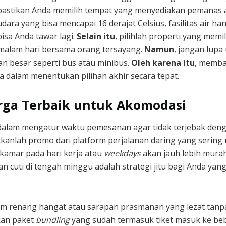
pastikan Anda memilih tempat yang menyediakan pemanas a
udara yang bisa mencapai 16 derajat Celsius, fasilitas air 
bisa Anda tawar lagi.
Selain itu
, pilihlah properti yang memil
alam hari bersama orang tersayang.
Namun
, jangan lupa
 besar seperti bus atau minibus.
Oleh karena itu
, memba
dalam menentukan pilihan akhir secara tepat.
rga Terbaik untuk Akomodasi
i dalam mengatur waktu pemesanan agar tidak terjebak deng
tkanlah promo dari platform perjalanan daring yang serin
 kamar pada hari kerja atau
weekdays
akan jauh lebih murah
n cuti di tengah minggu adalah strategi jitu bagi Anda y
olam renang hangat atau sarapan prasmanan yang lezat tanp
kan paket
bundling
yang sudah termasuk tiket masuk ke bebe