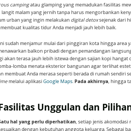
rous camping
atau glamping yang memadukan fasilitas mew
ah langit malam yang jernih tanpa harus mengorbankan ke
 kaum urban yang ingin melakukan
digital detox
sejenak dari h
membuat kualitas tidur Anda menjadi jauh lebih baik.
ini sudah menjamur mulai dari pinggiran kota hingga area 
enawarkan balkon pribadi dengan pemandangan langsung
 akan terasa jauh lebih istewa dengan sajian kopi hangat
rlomba-lomba menata eksterior bangunan agar terlihat estet
akan membuat Anda merasa seperti berada di rumah sendiri 
time
melalui aplikasi
Google Maps
.
Pada akhirnya
, hingga t
Fasilitas Unggulan dan Pilihan
Satu hal yang perlu diperhatikan
, setiap jenis akomodasi 
sesuaikan dengan kebutuhan anggota keluarga. Sebagai bag