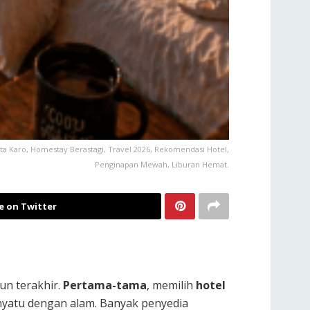
sata Karo, Homestay Berastagi, Travel 2026, Rekomendasi Hotel,
Penginapan Mewah, Liburan Hemat.
e on Twitter
un terakhir.
Pertama-tama
, memilih
hotel
nyatu dengan alam. Banyak penyedia