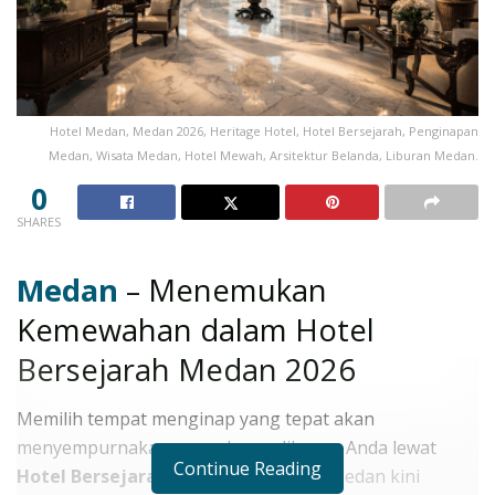
Hotel Medan, Medan 2026, Heritage Hotel, Hotel Bersejarah, Penginapan
Medan, Wisata Medan, Hotel Mewah, Arsitektur Belanda, Liburan Medan.
0
SHARES
Medan
– Menemukan
Kemewahan dalam Hotel
Bersejarah Medan 2026
Memilih tempat menginap yang tepat akan
menyempurnakan pengalaman liburan Anda lewat
Continue Reading
Hotel Bersejarah Medan 2026
. Kota Medan kini