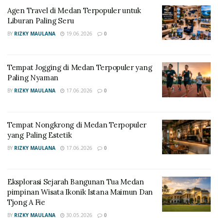
Agen Travel di Medan Terpopuler untuk
RELATED POSTS
Liburan Paling Seru
BY
RIZKY MAULANA
19.06.2026
0
Agen Travel di Medan Terpopuler untuk Liburan
Paling Seru
Tempat Jogging di Medan Terpopuler yang
Tempat Jogging di Medan Terpopuler yang Paling
Paling Nyaman
Nyaman
BY
RIZKY MAULANA
17.06.2026
0
Keunikan Fasilitas Penginapan
Tempat Nongkrong di Medan Terpopuler
Klasik Medan
yang Paling Estetik
BY
RIZKY MAULANA
17.06.2026
0
Hampir setiap
Hotel Bersejarah Medan 2026
menawarkan langit-langit kamar yang tinggi serta
jendela besar yang ikonik. Desain ini memungkinkan
Eksplorasi Sejarah Bangunan Tua Medan
sirkulasi udara yang baik serta pencahayaan alami
pimpinan Wisata Ikonik Istana Maimun Dan
yang sangat melimpah. Meskipun tampak jadul dari
Tjong A Fie
luar, setiap kamar menyediakan koneksi internet cepat
BY
RIZKY MAULANA
30.05.2026
0