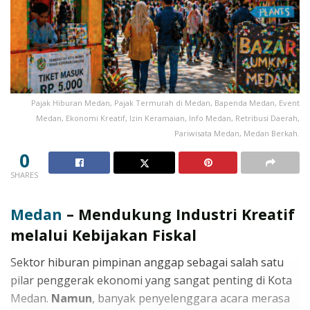
Pajak Hiburan Medan, Pajak Termurah di Medan, Bapenda Medan, Event
Medan, Ekonomi Kreatif, Izin Keramaian, Info Medan, Retribusi Daerah,
Pariwisata Medan, Medan Berkah.
0
SHARES
Medan
– Mendukung Industri Kreatif
melalui Kebijakan Fiskal
Sektor hiburan pimpinan anggap sebagai salah satu
pilar penggerak ekonomi yang sangat penting di Kota
Medan.
Namun
, banyak penyelenggara acara merasa