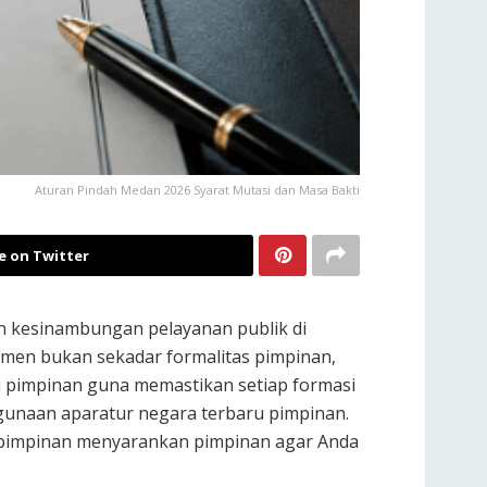
Aturan Pindah Medan 2026 Syarat Mutasi dan Masa Bakti
e on Twitter
an kesinambungan pelayanan publik di
tmen bukan sekadar formalitas pimpinan,
esi pimpinan guna memastikan setiap formasi
agunaan aparatur negara terbaru pimpinan.
n pimpinan menyarankan pimpinan agar Anda