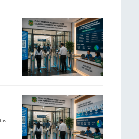
n
tas