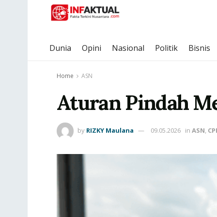
Dunia
Opini
Nasional
Politik
Bisnis
Home
ASN
Aturan Pindah Me
by
RIZKY Maulana
09.05.2026
in
ASN
,
CP