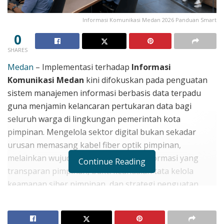
Informasi Komunikasi Medan 2026 Panduan Smart
0
SHARES
Medan
– Implementasi terhadap
Informasi
Komunikasi Medan
kini difokuskan pada penguatan
sistem manajemen informasi berbasis data terpadu
guna menjamin kelancaran pertukaran data bagi
seluruh warga di lingkungan pemerintah kota
pimpinan. Mengelola sektor digital bukan sekadar
urusan memasang kabel fiber optik pimpinan,
melainkan wujud penyediaan akses informasi yang
Continue Reading
transparan pimpinan, bukti keandalan tata kelola
keamanan siber pimpinan, dan strategi penguatan
literasi digital masyarakat daerah pimpinan guna
memastikan setiap individu dapat memanfaatkan
teknologi secara cerdas dan produktif pimpinan sesuai