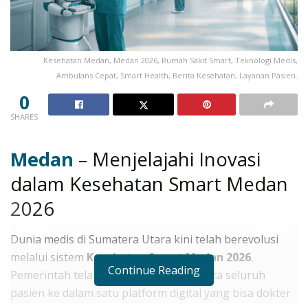
Kesehatan Medan, Medan 2026, Rumah Sakit Smart, Teknologi Medis,
Ambulans Cepat, Smart Health, Berita Kesehatan, Layanan Pasien.
0
SHARES
Medan
– Menjelajahi Inovasi
dalam Kesehatan Smart Medan
2026
Dunia medis di Sumatera Utara kini telah berevolusi
melalui sistem
Kesehatan Smart Medan 2026
.
Continue Reading
Pemerintah telah mengintegrasikan data seluruh
pasien ke dalam satu platform digital yang bisa dokter