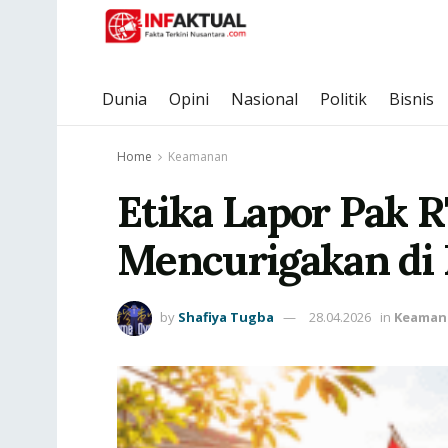
Dunia
Opini
Nasional
Politik
Bisnis
Home
Keamanan
Etika Lapor Pak 
Mencurigakan di
by
Shafiya Tugba
28.04.2026
in
Keaman