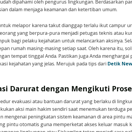
 mudah dipahami oleh pengurus lingkungan. Berdasarkan pa
sian dalam menjaga keamanan dan ketertiban umum.
ntuk melapor karena takut dianggap terlalu ikut campur u
seorang yang berpura-pura menjadi petugas teknis atau kur
puk bagi pelaku kejahatan untuk melancarkan aksinya. Sel
epan rumah masing-masing setiap saat. Oleh karena itu, so
gan tempat tinggal Anda. Pastikan juga Anda menghargai p
kasi kejahatan yang jelas. Merujuk pada tips dari
Detik Ne
asi Darurat dengan Mengikuti Pros
dur evakuasi atau bantuan darurat yang berlaku di lingk
lakukan aksi main hakim sendiri saat menemukan terduga pel
in mengenai peningkatan sistem keamanan di area pintu mas
g pintu otomatis guna memperketat akses keluar masuk k
keamanan lingkungan atau Siskamling tetap menjadi cara pa