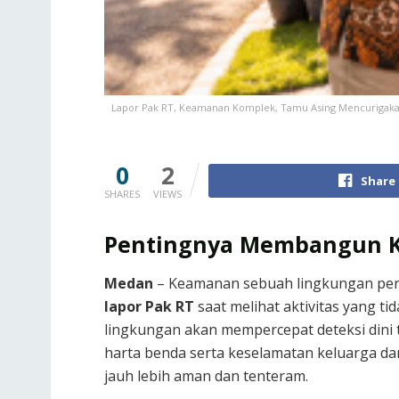
Lapor Pak RT, Keamanan Komplek, Tamu Asing Mencurigakan
0
2
Share
SHARES
VIEWS
Pentingnya Membangun K
Medan
– Keamanan sebuah lingkungan per
lapor Pak RT
saat melihat aktivitas yang t
lingkungan akan mempercepat deteksi dini t
harta benda serta keselamatan keluarga da
jauh lebih aman dan tenteram.