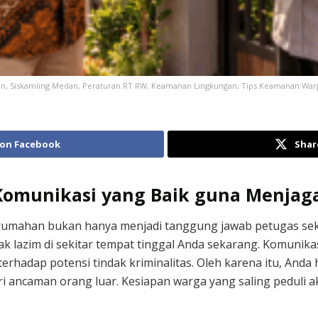
, Siskamling Medan, Peraturan RT RW, Keamanan Lingkungan, Tips Keamanan Warg
 on Facebook
Shar
omunikasi yang Baik guna Menjag
umahan bukan hanya menjadi tanggung jawab petugas sek
idak lazim di sekitar tempat tinggal Anda sekarang. Komuni
erhadap potensi tindak kriminalitas. Oleh karena itu, Anda
ri ancaman orang luar. Kesiapan warga yang saling peduli