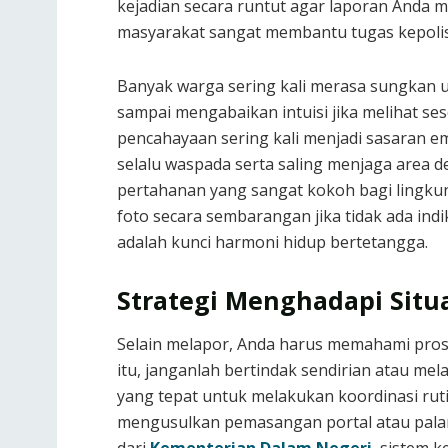
kejadian secara runtut agar laporan Anda
masyarakat sangat membantu tugas kepoli
Banyak warga sering kali merasa sungkan u
sampai mengabaikan intuisi jika melihat se
pencahayaan sering kali menjadi sasaran em
selalu waspada serta saling menjaga area d
pertahanan yang sangat kokoh bagi lingkun
foto secara sembarangan jika tidak ada indi
adalah kunci harmoni hidup bertetangga.
Strategi Menghadapi Situ
Selain melapor, Anda harus memahami prose
itu, janganlah bertindak sendirian atau me
yang tepat untuk melakukan koordinasi rut
mengusulkan pemasangan portal atau palan
dari
Kementerian Dalam Negeri
, sistem 