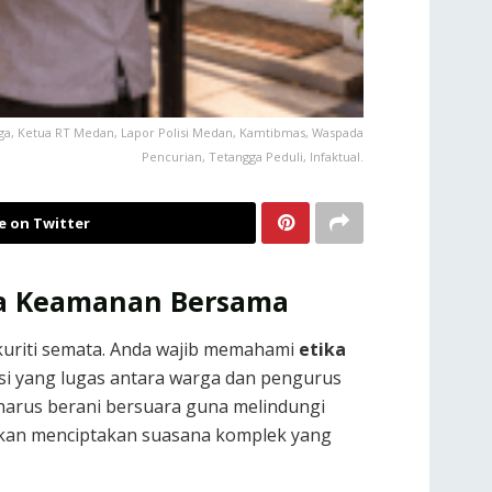
a, Ketua RT Medan, Lapor Polisi Medan, Kamtibmas, Waspada
Pencurian, Tetangga Peduli, Infaktual.
e on Twitter
a Keamanan Bersama
uriti semata. Anda wajib memahami
etika
kasi yang lugas antara warga dan pengurus
 harus berani bersuara guna melindungi
 akan menciptakan suasana komplek yang