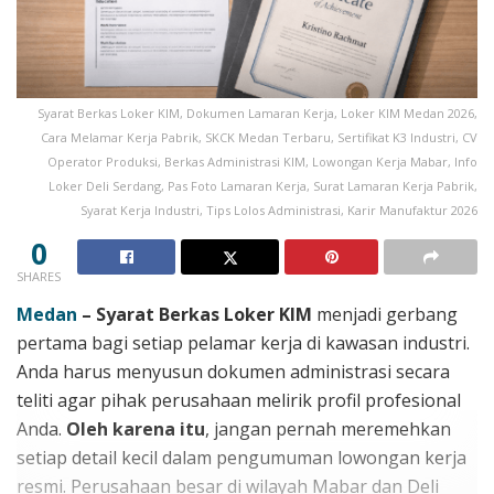
Syarat Berkas Loker KIM, Dokumen Lamaran Kerja, Loker KIM Medan 2026,
Cara Melamar Kerja Pabrik, SKCK Medan Terbaru, Sertifikat K3 Industri, CV
Operator Produksi, Berkas Administrasi KIM, Lowongan Kerja Mabar, Info
Loker Deli Serdang, Pas Foto Lamaran Kerja, Surat Lamaran Kerja Pabrik,
Syarat Kerja Industri, Tips Lolos Administrasi, Karir Manufaktur 2026
0
SHARES
Medan
–
Syarat Berkas Loker KIM
menjadi gerbang
pertama bagi setiap pelamar kerja di kawasan industri.
Anda harus menyusun dokumen administrasi secara
teliti agar pihak perusahaan melirik profil profesional
Anda.
Oleh karena itu
, jangan pernah meremehkan
setiap detail kecil dalam pengumuman lowongan kerja
resmi. Perusahaan besar di wilayah Mabar dan Deli