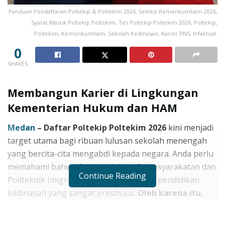
Panduan Pendaftaran Poltekip & Poltekim 2026, Seleksi Kemenkumham 2026,
Syarat Masuk Poltekip Poltekim, Tes Poltekip Poltekim 2026, Poltekip,
Poltekim, Kemenkumham, Sekolah Kedinasan, Karier PNS, Infaktual.
0
SHARES
Membangun Karier di Lingkungan
Kementerian Hukum dan HAM
Medan
– Daftar Poltekip Poltekim 2026
kini menjadi
target utama bagi ribuan lulusan sekolah menengah
yang bercita-cita mengabdi kepada negara. Anda perlu
memahami bahwa Politeknik Ilmu Pemasyarakatan dan
Continue Reading
Politeknik Imigrasi merupakan institusi pendidikan
kedinasan yang sangat prestisius.
Oleh karena itu
,
Anda harus menyiapkan diri dengan matang agar
mampu menembus seleksi yang sangat kompetitif