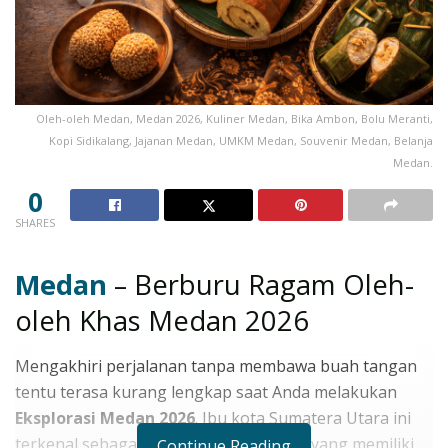
Oleh-oleh Medan, Medan 2026, Kuliner Medan, Bika Ambon, Bolu Meranti,
Kopi Sidikalang, Jajanan Medan, UMKM Medan, Souvenir Medan, Belanja
Medan.
0
SHARES
Medan
– Berburu Ragam Oleh-
oleh Khas Medan 2026
Mengakhiri perjalanan tanpa membawa buah tangan
tentu terasa kurang lengkap saat Anda melakukan
Eksplorasi Medan 2026
. Ibu kota Sumatera Utara ini
terkenal sebagai surga belanja jajanan yang memiliki
Continue Reading