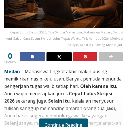
Cepat Lulus Skripsi 2026, Tips Skripsi Mahasiswa, Mahasiswa Medan, Skripsi
Anti Galau, Cara Susun Skripsi, Lulus Tepat Waktu, Trik Kampus 2026, Motivasi
Belajar, AI Skripsi, Sidang Meja Hijau.
0
SHARES
Medan
– Mahasiswa tingkat akhir makin pusing
memikirkan nasib kelulusan. Banyak pemuda menunda
pengerjaan tugas wajib setiap hari.
Oleh karena itu
,
Anda wajib menerapkan jurus
Cepat Lulus Skripsi
2026
sekarang juga.
Selain itu
, kelalaian menyusun
tulisan sanggup memancing amarah orang tua.
Jadi
,
Anda harus segera membuka gawai kesayangan.
Selanjutnya
, manajemen waktu bakal menyelamatkan
Continue Reading