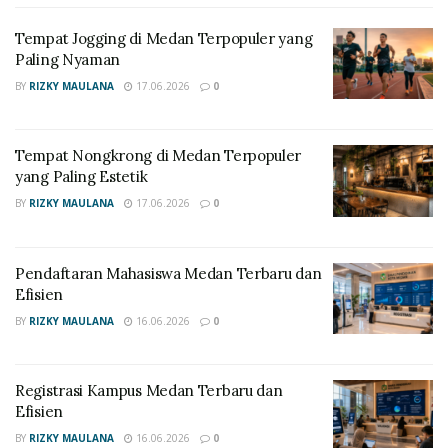
demikian
, Anda sanggup mencicil beban tulisan secara
perlahan.
Pada akhirnya
, tumpukan kertas bakal
Tempat Jogging di Medan Terpopuler yang
Paling Nyaman
menjelma menjadi draf utuh.
BY
RIZKY MAULANA
17.06.2026
0
RELATED POSTS
Tempat Jogging di Medan Terpopuler yang Paling
Tempat Nongkrong di Medan Terpopuler
Nyaman
yang Paling Estetik
BY
RIZKY MAULANA
17.06.2026
0
Tempat Nongkrong di Medan Terpopuler yang
Paling Estetik
Pendaftaran Mahasiswa Medan Terbaru dan
Manfaatkan Kecerdasan Buatan
Efisien
BY
RIZKY MAULANA
16.06.2026
0
Secara Etis
Selanjutnya, Anda perlu mencoba alat bantu robot
Registrasi Kampus Medan Terbaru dan
virtual. Fokus utama saat Anda mencari referensi
Efisien
adalah kecepatan merangkum jurnal.
Maka dari itu
,
BY
RIZKY MAULANA
16.06.2026
0