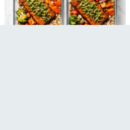
Oleh karena itu
, pastikan Anda selalu menggunakan
Tips Belanja Bahan Makanan Sehat
saat mencari
rempah. Penggunaan bahan segar akan memastikan
bumbu Anda tidak beraroma langu atau pahit saat
dipanggang.
Selain itu
, Anda bisa memanfaatkan
Review Alat Dapur Pintar Berbasis AI
untuk
menghaluskan bumbu. Fokuslah pada keseimbangan
antara rasa asin, manis, dan pedas agar profil rasa
tetap harmonis.
Ringkasnya
, kreativitas dalam meracik
bumbu adalah kunci utama menciptakan hidangan
nabati setara kualitas restoran. Pilihan bumbu yang
tepat akan membuat siapa pun lupa bahwa mereka
sedang menikmati tempe.
Rahasia Rendam Tempe agar Bumbu
Meresap