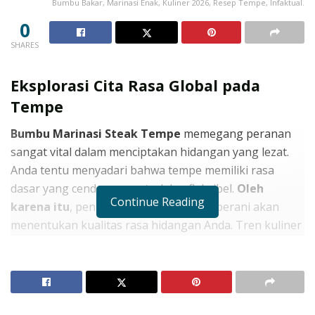
Bumbu Bakar, Marinasi Enak, Kuliner 2026, Resep Tempe, Infaktual.
0
SHARES
Eksplorasi Cita Rasa Global pada
Tempe
Bumbu Marinasi Steak Tempe
memegang peranan
sangat vital dalam menciptakan hidangan yang lezat.
Anda tentu menyadari bahwa tempe memiliki rasa
dasar yang cenderung netral dan fleksibel.
Oleh
Continue Reading
karena itu
, penggunaan bumbu yang berani akan
menentukan kualitas rasa hidangan Anda. Tren kuliner
tahun 2026 sangat mengapresiasi perpaduan kearifan
lokal dengan teknik bumbu mancanegara. Anda bisa
mencoba menu ini sebagai bagian dari program
Cara
Mengatasi Perut Buncit Setelah Lebaran
.
Selain itu
,