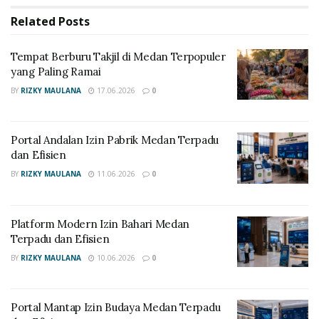
AMBISI IKN
Related
Posts
Tempat Berburu Takjil di Medan Terpopuler
Mengapa 160 Ribu?
yang Paling Ramai
Menteri PANRB (Asumsi Tokoh Otoritas), dalam
BY
RIZKY MAULANA
17.06.2026
0
konferensi persnya, menyatakan bahwa angka ini
adalah hasil perhitungan presisi terhadap laju pensiun
Portal Andalan Izin Pabrik Medan Terpadu
PNS di seluruh Indonesia.
“Kita tidak hanya mencari
dan Efisien
orang untuk mengisi meja kosong, tapi mencari talenta
BY
RIZKY MAULANA
11.06.2026
0
digital yang mampu mengoperasikan pemerintahan
masa depan,”
ujarnya.
Platform Modern Izin Bahari Medan
Distribusi Pusat dan Daerah
Terpadu dan Efisien
BY
RIZKY MAULANA
10.06.2026
0
Perbandingan tahun ini cukup mencolok:
Instansi Pusat (Kementerian/Lembaga):
Menyerap
30% (48.000 formasi)
dengan
Portal Mantap Izin Budaya Medan Terpadu